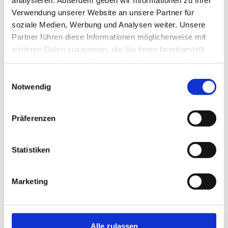
Wir prüfen Ihre Räumlichkeiten in Crailsheim 
& Umgebung und ermitteln, welches System 
Verwendung unserer Website an unsere Partner für
am besten für Ihr Gebäude passt.
soziale Medien, Werbung und Analysen weiter. Unsere
Partner führen diese Informationen möglicherweise mit
weiteren Daten zusammen, die Sie ihnen bereitgestellt
Angebotserstellung
3
haben oder die sie im Rahmen Ihrer Nutzung der Dienste
Sie erhalten Ihr transparentes, 
gesammelt haben.
Einwilligungsauswahl
unverbindliches Angebot – inklusive fairer 
Notwendig
Preise und aktueller Fördermöglichkeiten für 
die Region Crailsheim. Bei uns können Sie sich 
darauf verlassen, dass der Angebotspreis 
Präferenzen
später auch der Betrag auf Ihrer Rechnung 
sein wird.
Statistiken
Fachgerechte Umsetzung
4
Unsere Monteure führen die Arbeiten sauber, 
Marketing
zuverlässig und termingerecht aus und sind 
natürlich auch später für den Kundendienst 
gerne für Sie da.
Alle zulassen