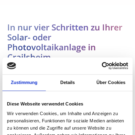
In nur vier Schritten zu Ihrer 
Solar- oder 
Photovoltaikanlage in 
Crailsheim
Unverbindliche Anfrage stellen
Zustimmung
Details
Über Cookies
1
Fragen Sie direkt über diese Website Ihr 
unverbindliches und kostenloses Angebot für 
Diese Webseite verwendet Cookies
Ihre Solar- oder Photovoltaikanlage an.
Wir verwenden Cookies, um Inhalte und Anzeigen zu
personalisieren, Funktionen für soziale Medien anbieten
Vor-Ort-Beratung
2
zu können und die Zugriffe auf unsere Website zu
analysieren. Außerdem geben wir Informationen zu Ihrer